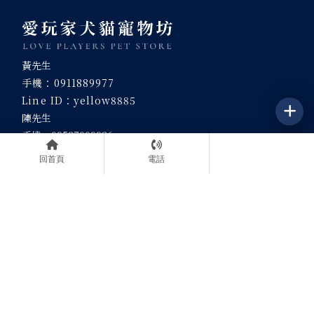
黃先生
手機：
0911889977
Line ID：
yellow8885
陳先生
手機：09537009926
Line ID：
setter5566
回首頁
電話
宜蘭門市
特寵業繁字第B1130006號
統編：95052169
地址：宜蘭縣壯圍鄉壯濱路五段
(預約制)
地址：宜蘭縣礁溪鄉礁溪路一段
(預約制)
關於我們
預約流程
待售狗寶