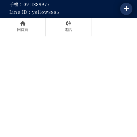
手機：
0911889977
Line ID：
yellow8885
陳先生
手機：09537009926
回首頁
電話
Line ID：
setter5566
宜蘭門市
特寵業繁字第B1130006號
統編：95052169
地址：宜蘭縣壯圍鄉壯濱路五段
(預約制)
地址：宜蘭縣礁溪鄉礁溪路一段
(預約制)
關於我們
預約流程
待售狗寶
待售貓寶
最新消息
毛寶花絮
聯絡我們
寵物店
宜蘭寵物店
礁溪寵物店
台北寵物店
犬舍