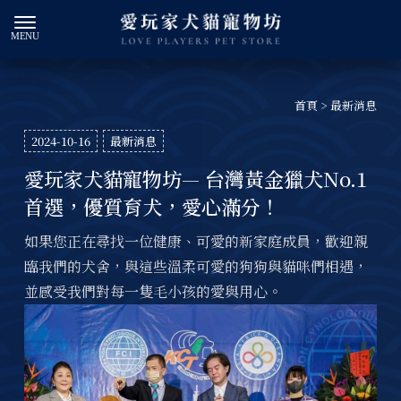
首頁
> 最新消息
2024-10-16
最新消息
愛玩家犬貓寵物坊— 台灣黃金獵犬No.1
首選，優質育犬，愛心滿分！
如果您正在尋找一位健康、可愛的新家庭成員，歡迎親
臨我們的犬舍，與這些溫柔可愛的狗狗與貓咪們相遇，
並感受我們對每一隻毛小孩的愛與用心。