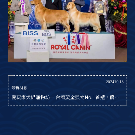
202410.16
最新消息
愛玩家犬貓寵物坊— 台灣黃金獵犬No.1首選，優質
育犬，愛心滿分！